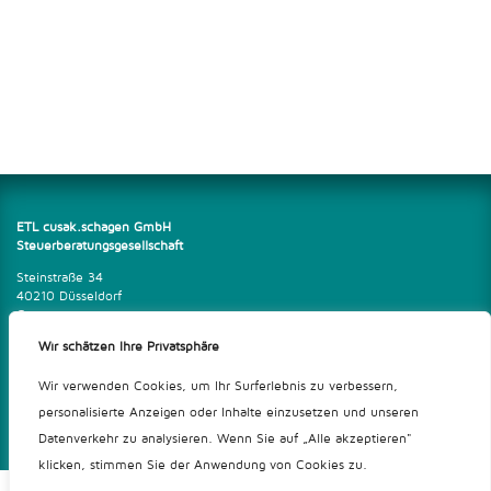
ETL cusak.schagen GmbH
Steuerberatungsgesellschaft
Steinstraße 34
40210 Düsseldorf
Germany
Wir schätzen Ihre Privatsphäre
Tel. 0211 601 600-0
Fax 0211 601 600-16
stb@cusakschagen.de
Wir verwenden Cookies, um Ihr Surferlebnis zu verbessern,
www.cusakschagen.de
personalisierte Anzeigen oder Inhalte einzusetzen und unseren
Impressum
|
Datenschutzerklärung
Datenverkehr zu analysieren. Wenn Sie auf „Alle akzeptieren"
klicken, stimmen Sie der Anwendung von Cookies zu.